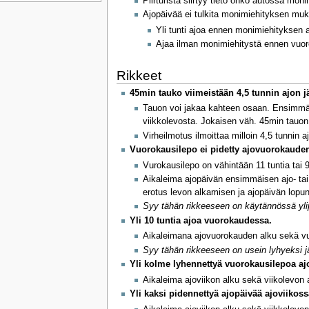
Piirturista siirtyy tieto onko autossa moni
Ajopäivää ei tulkita monimiehityksen mukai
Yli tunti ajoa ennen monimiehityksen 
Ajaa ilman monimiehitystä ennen vuor
Rikkeet
45min tauko viimeistään 4,5 tunnin ajon j
Tauon voi jakaa kahteen osaan. Ensimmäin
viikkolevosta. Jokaisen väh. 45min tauon 
Virheilmotus ilmoittaa milloin 4,5 tunnin a
Vuorokausilepo ei pidetty ajovuorokauden 
Vurokausilepo on vähintään 11 tuntia tai 9 
Aikaleima ajopäivän ensimmäisen ajo- tai
erotus levon alkamisen ja ajopäivän lopun 
Syy tähän rikkeeseen on käytännössä ylip
Yli 10 tuntia ajoa vuorokaudessa.
Aikaleimana ajovuorokauden alku sekä vu
Syy tähän rikkeeseen on usein lyhyeksi jää
Yli kolme lyhennettyä vuorokausilepoa aj
Aikaleima ajoviikon alku sekä viikolevon
Yli kaksi pidennettyä ajopäivää ajoviikoss