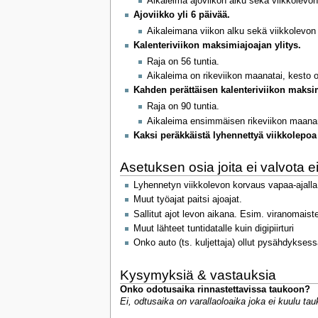
Aikaleima ajoviikon alku sekä viikkolevo
Ajoviikko yli 6 päivää.
Aikaleimana viikon alku sekä viikkolevon 
Kalenteriviikon maksimiajoajan ylitys.
Raja on 56 tuntia.
Aikaleima on rikeviikon maanatai, kesto o
Kahden perättäisen kalenteriviikon maksim
Raja on 90 tuntia.
Aikaleima ensimmäisen rikeviikon maanant
Kaksi peräkkäistä lyhennettyä viikkolepoa
Asetuksen osia joita ei valvota 
Lyhennetyn viikkolevon korvaus vapaa-ajalla
Muut työajat paitsi ajoajat.
Sallitut ajot levon aikana. Esim. viranomaiste
Muut lähteet tuntidatalle kuin digipiirturi
Onko auto (ts. kuljettaja) ollut pysähdykses
Kysymyksiä & vastauksia
Onko odotusaika rinnastettavissa taukoon?
Ei, odtusaika on varallaoloaika joka ei kuulu tau