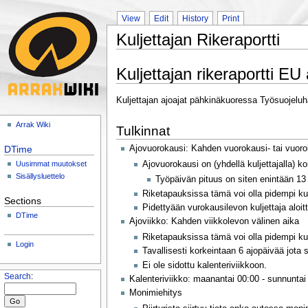
View
Edit
History
Print
Kuljettajan Rikeraportti
Kuljettajan rikeraportti E
Kuljettajan ajoajat pähkinäkuoressa Työsuojeluha
Arrak Wiki
Tulkinnat
DTime
Ajovuorokausi: Kahden vuorokausi- tai vuorok
Ajovuorokausi on (yhdellä kuljettajalla) k
Uusimmat muutokset
Sisällysluettelo
Työpäivän pituus on siten enintään 13 t
Riketapauksissa tämä voi olla pidempi kui
Sections
Pidettyään vurokausilevon kuljettaja aloi
DTime
Ajoviikko: Kahden viikkolevon välinen aika
Riketapauksissa tämä voi olla pidempi ku
Login
Tavallisesti korkeintaan 6 ajopäivää jota 
Ei ole sidottu kalenteriviikkoon.
Search
:
Kalenteriviikko: maanantai 00:00 - sunnuntai
Monimiehitys