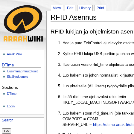
View
Edit
History
Print
RFID Asennus
RFID-lukijan ja ohjelmiston ase
Hae ja pura ZeitControl ajurilevyke osoit
Kytke RFID-lukija USB-porttiin ja ohjaa 
Arrak Wiki
DTime
Hae uusin versio rfid_time ohjelmasta os
Uusimmat muutokset
Luo hakemisto johon normaalisti kirjautun
Sisällysluettelo
Luo yhteiselle (All Users) työpöydälle p
Sections
DTime
Lisää rfid_time ajettavaksi rekisteriin
HKEY_LOCAL_MACHINE\SOFTWARE\Micro
Login
Luo hakemistoon rfid_time.ini (ole tarkkan
COMPORT = COM3
Search
:
SERVER_URL =
https://dtime.arrak.fi/dt