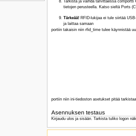
Tarkista ja vaihda tarvittaessa compor
tietojen perusteella. Katso sieltä Ports
Tärkeää!
RFID-lukijaa ei tule siirtää USB-
ja laittaa samaan
portiin takaisin niin rfid_time tulee käynnistää 
portiin niin ini-tiedoston asetukset pitää tarkist
Asennuksen testaus
Kirjaudu ulos ja sisään. Tarkista tuliko logon näk